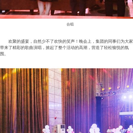
合唱
欢聚的盛宴，自然少不了欢快的笑声！晚会上，集团的同事们为大家
带来了精彩的歌曲演唱，掀起了整个活动的高潮，营造了轻松愉悦的氛
围。