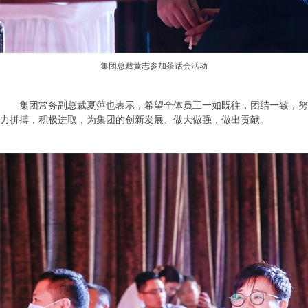
集团总裁黄志参加茶话会活动
集团常务副总裁夏萍也表示，希望全体员工一如既往，团结一致，努
力拼搏，积极进取，为集团的创新发展、做大做强，做出贡献。