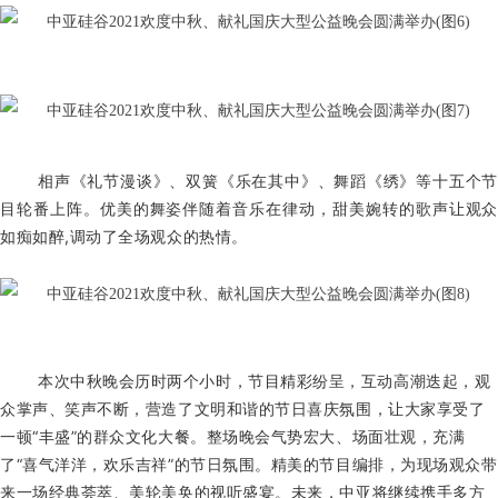
相声《礼节漫谈》、双簧《乐在其中》、舞蹈《绣》等十五个节
目轮番上阵。优美的舞姿伴随着音乐在律动，甜美婉转的歌声让观众
如痴如醉,调动了全场观众的热情。
本次中秋晚会历时两个小时，节目精彩纷呈，互动高潮迭起，观
众掌声、笑声不断，营造了文明和谐的节日喜庆氛围，让大家享受了
一顿“丰盛”的群众文化大餐。整场晚会气势宏大、场面壮观，充满
了“喜气洋洋，欢乐吉祥”的节日氛围。精美的节目编排，为现场观众带
来一场经典荟萃、美轮美奂的视听盛宴。未来，中亚将继续携手多方