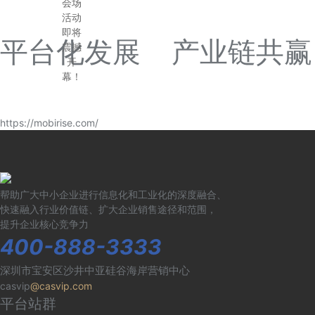
会场
活动
即将
平台化发展 产业链共赢
震撼
开
幕！
https://mobirise.com/
帮助广大中小企业进行信息化和工业化的深度融合、
快速融入行业价值链、扩大企业销售途径和范围，
提升企业核心竞争力
400-888-3333
深圳市宝安区沙井中亚硅谷海岸营销中心
casvip
@casvip.com
平台站群