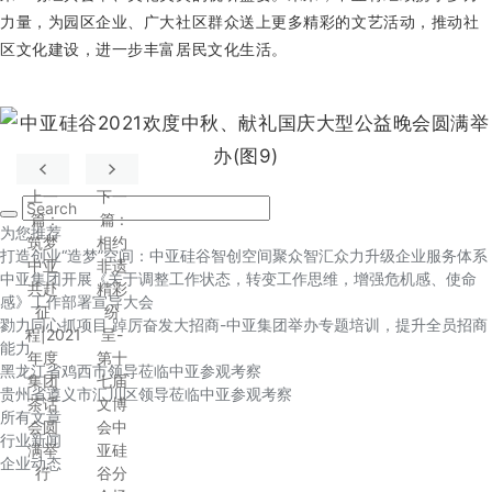
力量，为园区企业、广大社区群众送上更多精彩的文艺活动，推动社
区文化建设，进一步丰富居民文化生活。
上一
下一
篇
:
篇
:
为您推荐
筑梦
相约
打造创业“造梦”空间：中亚硅谷智创空间聚众智汇众力升级企业服务体系
中亚
非遗
中亚集团开展《关于调整工作状态，转变工作思维，增强危机感、使命
共赴
精彩
感》工作部署宣导大会
征
纷
勠力同心抓项目 踔厉奋发大招商-中亚集团举办专题培训，提升全员招商
程|2021
呈-
能力
年度
第十
黑龙江省鸡西市领导莅临中亚参观考察
集团
七届
贵州省遵义市汇川区领导莅临中亚参观考察
茶话
文博
所有文章
会圆
会中
行业新闻
满举
亚硅
企业动态
行
谷分