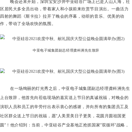
晚会还未开始，深圳宝安沙井中亚硅谷广场上已是人山人海，社
区居民大多全员出动，带着家人和小孩前来欣赏节目演出。一曲活力
四射的舞蹈《斯卡拉》拉开了晚会的序幕，动听的音乐、优美的动
作，带动了全场欢快的氛围。
中亚电子城集团副总经理龚科洲先生致辞
在一场绚丽的灯光秀之后，中亚电子城集团副总经理龚科洲先生
上台致辞，他首先向莅临现场的嘉宾送上节日的真诚祝福，对晚会的
演职人员和员工的辛劳付出表示衷心的感谢，
并向所有的集团员工及
社区群众送上节日的祝福，愿“人美景美日子更美，花圆月圆祖国更
圆”！
他介绍到：
当前，中亚硅谷产业基地正抢抓国家“双循环”战略，