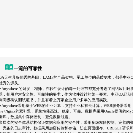
一流的可靠性
OA天生具备优秀的基因：LAMP的产品架构、军工单位的品质要求，都是中亚O
优秀的源头。
fice Anywhere 的研发工程师，在软件设计的每一处细节都充分考虑了网络应用
题，把用户对安全性、可靠性的要求，作为软件设计的第一要素。中亚OA已获
测高级确认测试证书，并且有着上万家企业用户多年的应用实践。
fice Anywhere采用基于WEB的企业计算，支持企业私有云计算，WEB服务器采用
ache+Nginx的双引擎，系统性能高速、稳定、可靠。数据库采用Oracle提供的My
据库，数据集中存储控制，避免数据泄露。
多层次的安全体系结构保证数据和应用的安全性，采用多级权限控制、完善的
、完备的日志审计、数据采用加密传输和存储、防止页面缓存、URLGET请求和Co