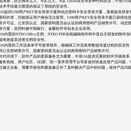
据泄露，防止脚本注入、SQL注入、SQL Union攻击等多种代码攻击，中亚OA
技术手段最大限度的保证了系统的安全性。
OA提供USB用户KEY安全登录方案和动态密码卡安全登录方案，显着提高登录
密码外泄，仍能保证用户身份无法冒用。USB用户KEY安全登录方案已获得信
售许可证、公安部认证、国家密码委员会认证的商用密码产品销售许可。动态
录方案，也同时被中国银行、金蝶软件等知名企业采用。
OA内置的NTKO Office文档、NTKO PDF在线编辑组件和中亚自主研发的附件
能有效提高涉密文档安全性。
OA内置的工作流表单手写签章组件，能确保工作流表单数据传递过程的安全性
得公安部销售许可、国家密码委员会认证的商用密码产品销售许可。
时代环境下，软件产品的更新服务尤为重要，中亚OA提供完善的软件升级体系
服务热线、用户社区、QQ群、统一需求管理平台等多途径快速反馈产品问题，
过修正合集、增量升级包和紧急修正补丁及时解决产品中的问题，保持产品功