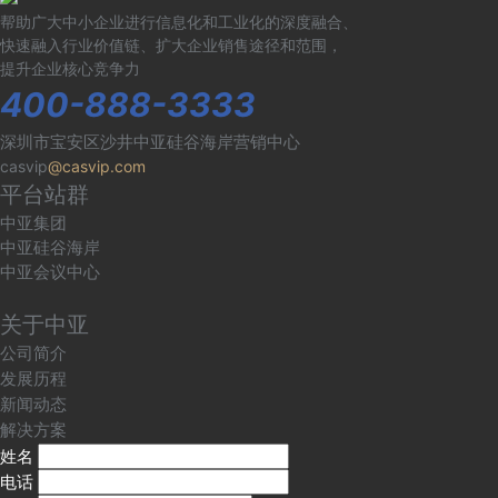
帮助广大中小企业进行信息化和工业化的深度融合、
快速融入行业价值链、扩大企业销售途径和范围，
提升企业核心竞争力
400-888-3333
深圳市宝安区沙井中亚硅谷海岸营销中心
casvip
@casvip.com
平台站群
中亚集团
中亚硅谷海岸
中亚会议中心
关于中亚
公司简介
发展历程
新闻动态
解决方案
姓名
电话