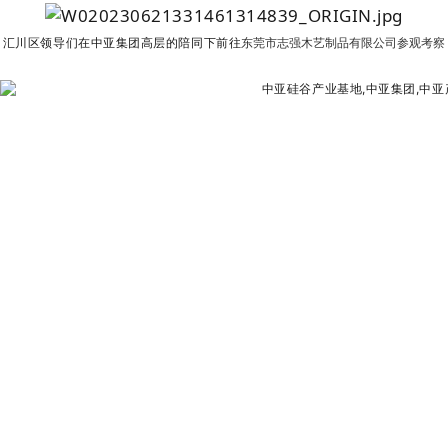
汇川区领导们在中亚集团高层的陪同下前往
东莞市志强木艺制品有限公司参观考察