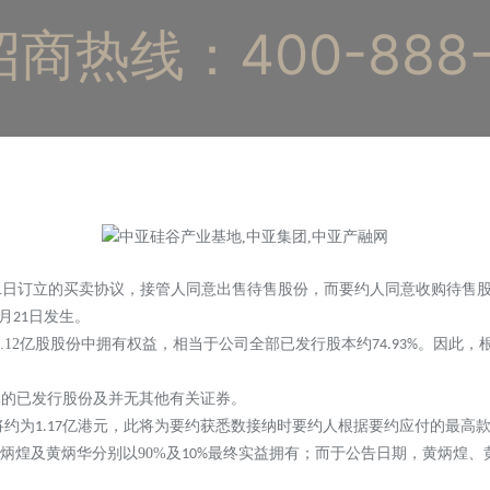
商热线：400-888-
日订立的买卖协议，接管人同意出售待售股份，而要约人同意收购待售
1
月
日发生。
21
.12
亿股股份中拥有权益，相当于公司全部已发行股本约
。因此，
74.93%
元的已发行股份及并无其他有关证券。
将约为
亿港元，此将为要约获悉数接纳时要约人根据要约应付的最高
1.17
炳煌及黄炳华分别以
90%
及
最终实益拥有；而于公告日期，黄炳煌、
10%