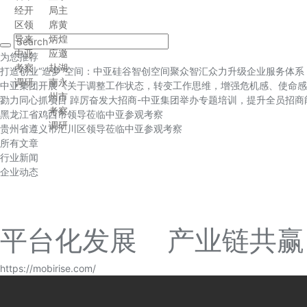
经开
局主
区领
席黄
导来
炳煌
中亚
应邀
为您推荐
考察
赴湖
打造创业“造梦”空间：中亚硅谷智创空间聚众智汇众力升级企业服务体系
调研
南永
中亚集团开展《关于调整工作状态，转变工作思维，增强危机感、使命感
州市
勠力同心抓项目 踔厉奋发大招商-中亚集团举办专题培训，提升全员招商
考察
黑龙江省鸡西市领导莅临中亚参观考察
调研
贵州省遵义市汇川区领导莅临中亚参观考察
所有文章
行业新闻
企业动态
平台化发展 产业链共赢
https://mobirise.com/