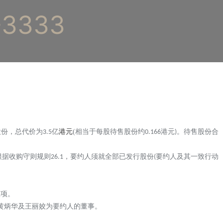
3333
股份，总代价为
亿
港元
(
相当于每股待售股份约
港元
。待售股份合
3.5
0.166
)
根据收购守则规则
，要约人须就全部已发行股份
要约人及其一致行动
26.1
(
款项。
黄炳华及王丽姣为要约人的董事。