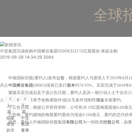
全球招
中亚集团完成收购中国烯谷集团(00063)21.12亿股股份 将提全购
2019-06-29 14:34:29
2084
中翰国际控股
(
要约人
发布
公告
，根据要约人与接管人于
2019
年
月
)
6
2
共占
中国烯谷集团
(00063)
现有已发行
股本
约
74.93%
。买卖完成于
年
2019
6
紧随买卖完成后及于该公告日期，要约人及其一致行动人士于合共
21
人士已拥有或同意将予收购者除外
提出无条件强制性
现金
全面要约。
)
上一
下一
于公告日期，根据公开所得资料，公司有
28.19
亿股每股面值
港
0.05
篇
:
篇
:
公告称，要约接纳的每股要约股份为现金
0.166
港元，要约的总代价
福建
中亚
据悉，要约人中翰国际控股集团
有限公司
为一间投资
控股公司
，由黄
省龙
集团
岩市
董事