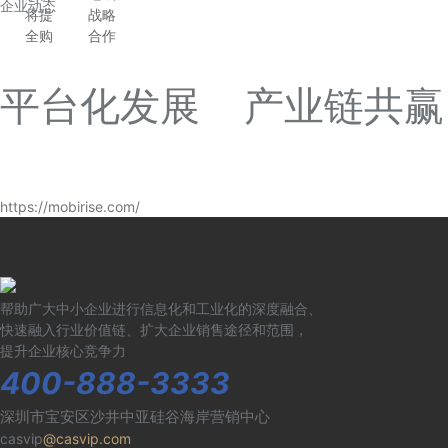
企业动态
将提
战略
全购
合作
平台化发展 产业链共赢
https://mobirise.com/
帮助广大中小企业进行信息化和工业化的深度融合、
快速融入行业价值链、扩大企业销售途径和范围，
提升企业核心竞争力
400-888-3333
深圳市宝安区沙井中亚硅谷海岸营销中心
casvip
@casvip.com