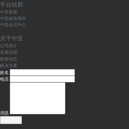
平台站群
中亚集团
中亚硅谷海岸
中亚会议中心
关于中亚
公司简介
发展历程
新闻动态
解决方案
姓名
电话
消息
联系我们