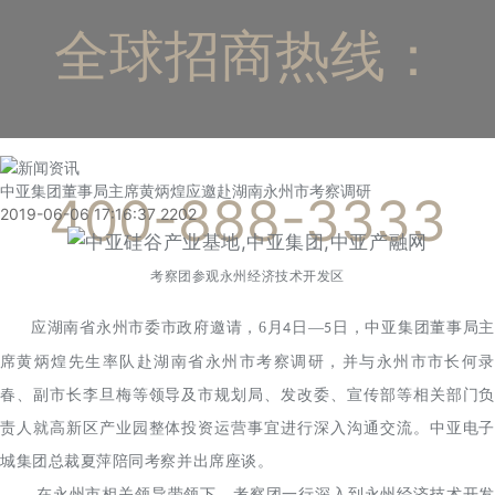
全球招商热线：
中亚集团董事局主席黄炳煌应邀赴湖南永州市考察调研
400-888-3333
2019-06-06 17:16:37
2202
考察团参观永州经济技术开发区
应湖南省永州市委市政府邀请，
6
月
日—
日，中亚集团董事局主
4
5
席黄炳煌先生率队赴湖南省永州市考察调研，并与永州市市长何录
春、副市长李旦梅等领导及市规划局、发改委、宣传部等相关部门负
责人就高新区产业园整体投资运营事宜进行深入沟通交流。中亚电子
城集团总裁夏萍陪同考察并出席座谈。
在永州市相关领导带领下，考察团一行深入到
永州经济技术开发