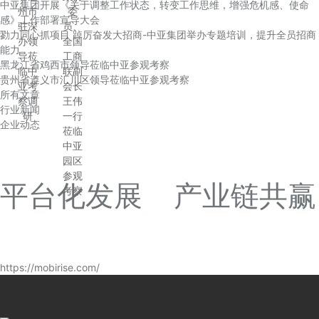
中亚集团开展《关于调整工作状态，转变工作思维，增强危机感、使命
州市
委
感》工作部署宣导大会
驻深
员、
勠力同心抓项目 踔厉奋发大招商-中亚集团举办专题培训，提升全员招商
办领
全国
能力
导莅
工商
黑龙江省鸡西市领导莅临中亚参观考察
临中
联副
贵州省遵义市汇川区领导莅临中亚参观考察
亚考
会长
所有文章
察调
王伟
行业新闻
研
一行
企业动态
莅临
中亚
园区
参观
平台化发展 产业链共赢
考察
https://mobirise.com/