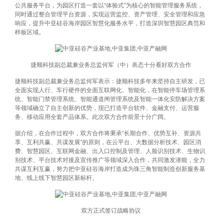
公共服务平台，为园区打造一套以“体验式”为核心的智能管理服务系统，
同时通过整合管理平台资源，实现运营监控、资产管理、安全管理和应急
响应，提升中亚硅谷海岸园区智慧化服务水平，打造深圳智慧园区典范和
样板区域。
捷顺科技副总裁兼业务总监何军（中）表态十分看好双方合作
捷顺科技副总裁兼业务总监何军表示：捷顺科技多年来坚持自主研发，已
全面实现人行、车行硬件的全面互联网化、智能化，在智能停车场管理系
统、智能门禁管理系统、智能通道闸管理系统及智能一体化安防解决方案
等领域确立了自主创新的优势，现已打造平台软件、金融支付、运营服
务、移动应用全套产品体系。此次双方合作前景十分广阔。
据介绍，在合作过程中，双方合作将秉承“长期合作、优势互补、资源共
享、互利共赢、共谋发展”的原则，在云平台、大数据分析技术、园区消
费、智慧园区、互联网金融、出入口控制及管理、人脸识别技术、生物识
别技术、平台技术对接及宣传推广等领域深入合作，共同激发潜能，全力
共谋互利互赢，努力把中亚硅谷海岸打造成为珠三角智能制造创新服务基
地、线上线下智慧园区新标杆。
双方正式签订战略协议