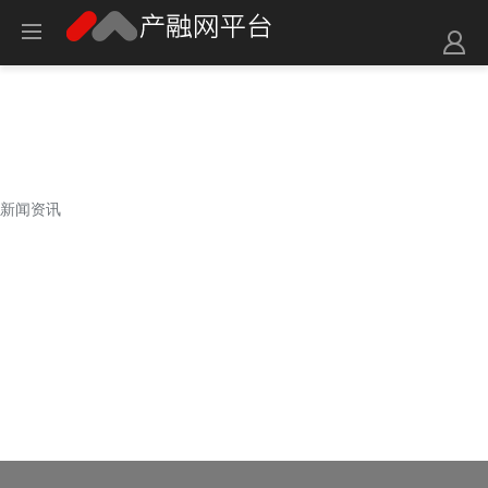
新闻资讯
新闻资讯