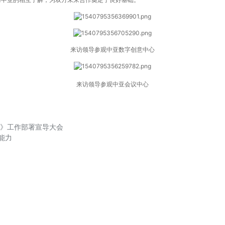
来访领导参观中亚数字创意中心
来访领导参观中亚会议中心
》工作部署宣导大会
能力