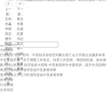
上一
下一
篇
:
篇
:
互利
黄石
共赢
市黄
华韩
石港
同芯
区委
携手
书记
韩国
陈汉
意科
华一
为您推荐
落户
行莅
打造创业“造梦”空间：中亚硅谷智创空间聚众智汇众力升级企业服务体系
中
临中
中亚集团开展《关于调整工作状态，转变工作思维，增强危机感、使命感
亚，
亚参
勠力同心抓项目 踔厉奋发大招商-中亚集团举办专题培训，提升全员招商
共创
观考
黑龙江省鸡西市领导莅临中亚参观考察
发展
察
贵州省遵义市汇川区领导莅临中亚参观考察
新蓝
所有文章
图
行业新闻
企业动态