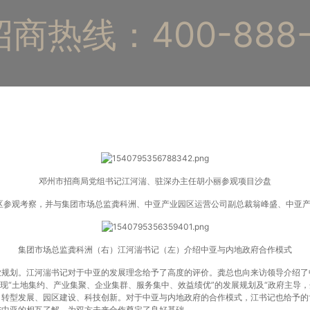
商热线：400-888-
邓州市招商局党组书记江河湍、驻深办主任胡小丽参观项目沙盘
园区参观考察，并与集团市场总监龚科洲、中亚产业园区运营公司副总裁翁峰盛、中亚
集团市场总监龚科洲（右）江河湍书记（左）介绍中亚与内地政府合作模式
业规划。江河湍书记对于中亚的发展理念给予了高度的评价。龚总也向来访领导介绍了
现“土地集约、产业集聚、企业集群、服务集中、效益绩优”的发展规划及“政府主导，
转型发展、园区建设、科技创新。对于中亚与内地政府的合作模式，江书记也给予的
与中亚的相互了解，为双方未来合作奠定了良好基础。