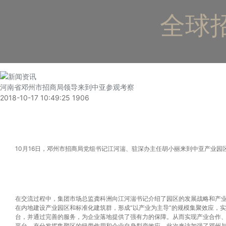
全球招
河南省邓州市招商局领导来到中亚参观考察
2018-10-17 10:49:25
1906
10月16日，邓州市招商局党组书记江河湍、驻深办主任胡小丽来到中亚产业
在交流过程中，集团市场总监龚科洲向江河湍书记介绍了园区的发展战略和产
在内地建设产业园区和标准化建筑群，形成“以产业为主导”的规模集聚效应，实
台，并通过完善的服务，为企业落地提供了强有力的保障。从而实现产业合作、
平台，充分发挥集聚区的纽带作用和企业自身裂变效应。此次来访加强了邓州