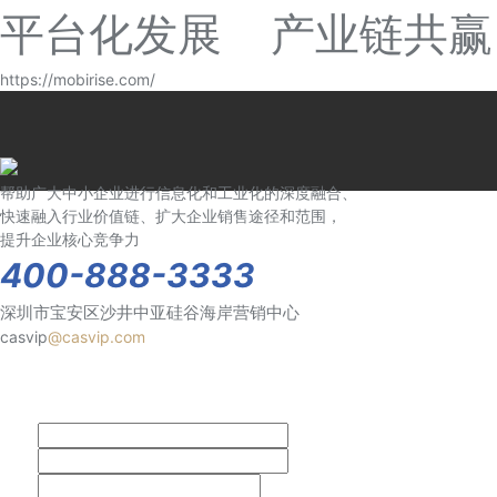
平台化发展 产业链共赢
https://mobirise.com/
帮助广大中小企业进行信息化和工业化的深度融合、
快速融入行业价值链、扩大企业销售途径和范围，
提升企业核心竞争力
400-888-3333
深圳市宝安区沙井中亚硅谷海岸营销中心
casvip
@casvip.com
姓名
电话