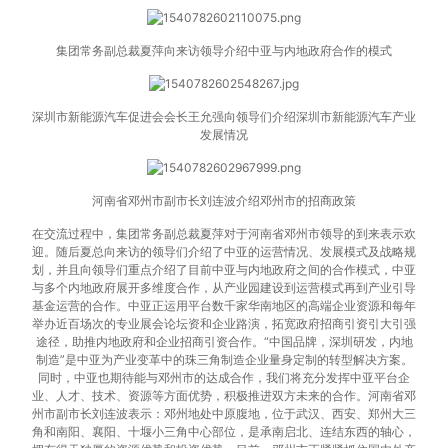
集团常务副总裁夏萍向来访领导介绍中亚与内地政府合作的模式
深圳市新能源汽车促进会会长王允强向领导们介绍深圳市新能源汽车产业
发展情况
河南省邓州市副市长刘连波介绍邓州市的招商政策
在交流过程中，集团常务副总裁夏萍对于河南省邓州市领导的到来表示欢
迎。随后夏总向来访的领导们介绍了中亚的运营情况、发展模式及战略规
划，并且向领导们重点介绍了目前中亚与内地政府之间的合作模式，中亚
与多个内地政府展开多维度合作，从产业园建设到运营模式再到产业引导
基金运营的合作。中亚正运用平台数千家华南地区的高端企业资源和每年
举办近百场次的专业展会论坛资和企业路演，拓宽政府招商引资引大引强
途径，助推内地政府和企业招商引资合作。“中国品牌，深圳研发，内地
制造”是中亚为产业变革中的珠三角制造企业量身定制的转型解决方案。
同时，中亚也期待能与邓州市的达成合作，我们将充分发挥中亚平台企
业、人才、技术、资源等方面优势，积极推进双方未来的合作。河南省邓
州市副市长刘连波表示：邓州地处中原腹地，位于武汉、西安、郑州大三
角和南阳、襄阳、十堰小三角中心部位，是承南启北、连结东西的轴心，