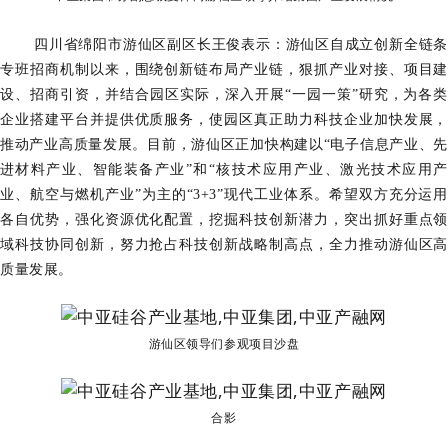
四川省绵阳市游仙区副区长王俊表示：游仙区自成立创新全链条
专班招商机制以来，围绕创新链布局产业链，狠抓产业对接、项目建
设、招商引资，并
结合园区实际，深入开展“一园一策”研究，为各类
企业搭建平台并提供优质服务，使园区真正助力科技企业加快发展，
推动产业高质量发展。目前，游仙区正加快构建以“电子信息产业、先
进材料产业、智能装备产业”和“核技术应用产业、激光技术应用产
业、航空与燃机产业”为主的“3+3”现代工业体系。希望双方充分运用
各自优势，强化资源优化配置，挖掘科技创新潜力，突出抓好重点领
域科技协同创新，努力抢占科技创新战略制高点，全力推动游仙区高
质量发展。
游仙区领导们参观项目沙盘
合影