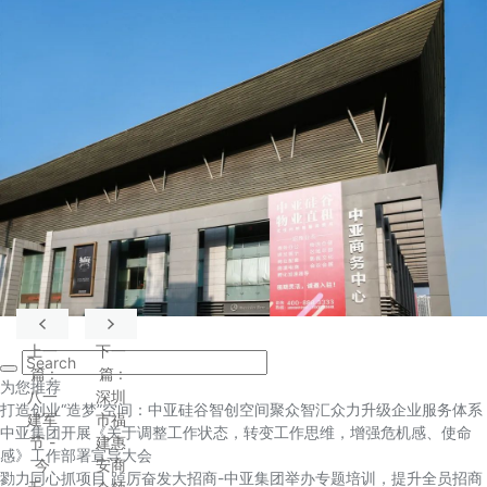
上一
下一
篇
:
篇
:
为您推荐
八一
深圳
打造创业“造梦”空间：中亚硅谷智创空间聚众智汇众力升级企业服务体系
建军
市福
中亚集团开展《关于调整工作状态，转变工作思维，增强危机感、使命
节 -
建惠
感》工作部署宣导大会
今
安商
勠力同心抓项目 踔厉奋发大招商-中亚集团举办专题培训，提升全员招商