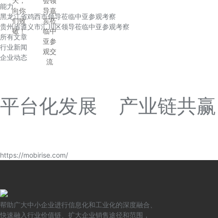
天，
会领
能力
向你
导嘉
黑龙江省鸡西市领导莅临中亚参观考察
们致
宾莅
贵州省遵义市汇川区领导莅临中亚参观考察
敬！
临中
所有文章
亚参
行业新闻
观交
企业动态
流
平台化发展 产业链共赢
https://mobirise.com/
帮助广大中小企业进行信息化和工业化的深度融合、
快速融入行业价值链、扩大企业销售途径和范围，