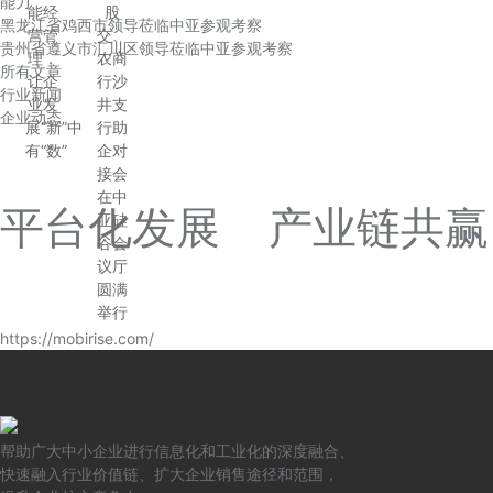
能力
能经
股
黑龙江省鸡西市领导莅临中亚参观考察
营管
交、
贵州省遵义市汇川区领导莅临中亚参观考察
理，
农商
所有文章
让企
行沙
行业新闻
业发
井支
企业动态
展“新”中
行助
有“数”
企对
接会
在中
平台化发展 产业链共赢
亚硅
谷会
议厅
圆满
举行
https://mobirise.com/
帮助广大中小企业进行信息化和工业化的深度融合、
快速融入行业价值链、扩大企业销售途径和范围，