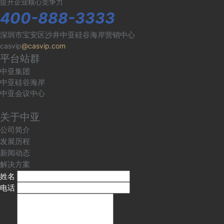
提升企业核心竞争力
400-888-3333
深圳市宝安区沙井中亚硅谷海岸营销中心
casvip
@casvip.com
平台站群
中亚集团
中亚硅谷海岸
中亚会议中心
关于中亚
公司简介
发展历程
新闻动态
解决方案
姓名
电话