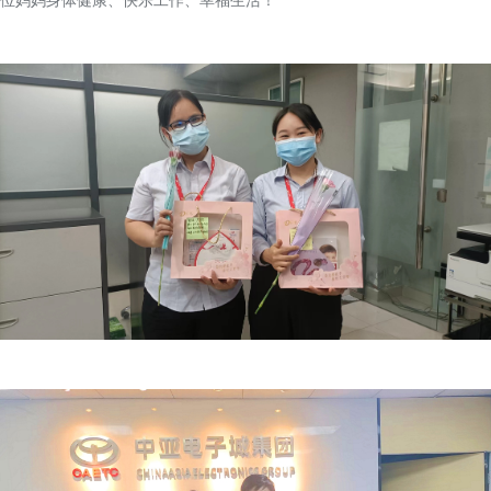
位妈妈身体健康、快乐工作、幸福生活！