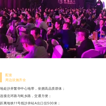
配套
周边设施齐全
地处沙井繁华中心地带，坐拥高品质群体；
连接北环路与蚝乡路，交通方便；
距离地铁11号线沙井站A出口仅500米；