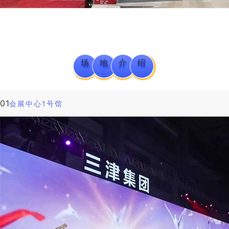
场
地
介
绍
01
会展中心1号馆