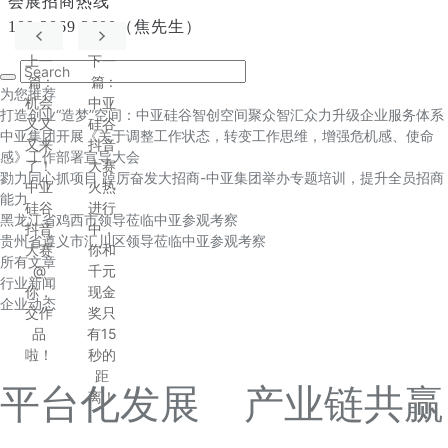
会展招商热线
189 3869 3600（焦先生）
上一
下一
篇
:
篇
:
为您推荐
机会
中亚
打造创业“造梦”空间：中亚硅谷智创空间聚众智汇众力升级企业服务体系
又又
硅谷
中亚集团开展《关于调整工作状态，转变工作思维，增强危机感、使命
又来
抖音
感》工作部署宣导大会
了！
大赛
勠力同心抓项目 踔厉奋发大招商-中亚集团举办专题培训，提升全员招商
中亚
火热
能力
硅谷
进行
黑龙江省鸡西市领导莅临中亚参观考察
抖音
中，
贵州省遵义市汇川区领导莅临中亚参观考察
大赛
你和
所有文章
@
千元
行业新闻
你，
现金
企业动态
交作
奖只
品
有15
啦！
秒的
距
平台化发展 产业链共赢
离！