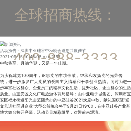
全球招商热线：
活动预告 - 深圳中亚硅谷中秋晚会邀您共度佳节！
400-888-3333
2021-09-15 10:45:08
pzx
2157
中秋将至、
月满华诞
，又是一年佳期。
为庆祝建党100周年，讴歌党的丰功伟绩，继承和发扬党的光荣传
统，进一步激发广大党员的爱国主义情感和干事创业热情
。
同
时
为进一
步丰富社区群众、企业员工的精神文化生活，提升社区、企业群众的生活
质量。
由宝安区文化广电旅游体育局指导；由中亚电子城集团、深圳市宝
安区福永街道阳光曲艺团承办的中亚硅谷
2021
欢度中秋、献礼国庆暨
“送
文艺进社区进企业”
大型公益晚会
将于9月
21
日
19:00
，
在
中亚硅谷产业基
地大舞台
拉开序幕
，活动节目精彩纷呈，欢迎前来观演。