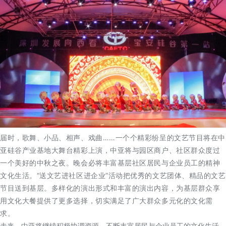
届时，歌舞、小品、相声、戏曲……一个个精彩纷呈的文艺节目将在中
亚硅谷产业基地大舞台精彩上演，中亚将与园区商户、社区群众度过
一个美好的中秋之夜。晚会必将丰富基层社区居民与企业员工的精神
文化生活。“送文艺进社区进企业”活动把优秀的文艺团体、精品的文艺
节目送到基层。多样化的演出形式和丰富的演出内容，为基层群众享
用文化大餐提供了更多选择，切实满足了广大群众多元化的文化需
求。
未来，中亚将继续积极协调资源，不断丰富居民与企业员工的文化生活，