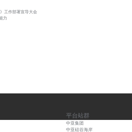
》工作部署宣导大会
能力
平台站群
中亚集团
中亚硅谷海岸