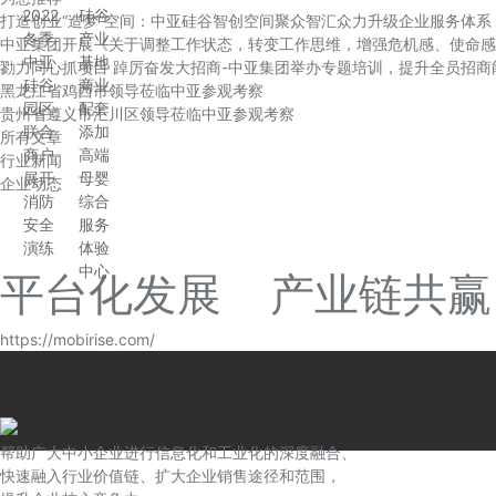
2022
硅谷
打造创业“造梦”空间：中亚硅谷智创空间聚众智汇众力升级企业服务体系
冬季
产业
中亚集团开展《关于调整工作状态，转变工作思维，增强危机感、使命感
中亚
基地
勠力同心抓项目 踔厉奋发大招商-中亚集团举办专题培训，提升全员招商
硅谷
商业
黑龙江省鸡西市领导莅临中亚参观考察
园区
配套
贵州省遵义市汇川区领导莅临中亚参观考察
联合
添加
所有文章
商户
高端
行业新闻
展开
母婴
企业动态
消防
综合
安全
服务
演练
体验
中心
平台化发展 产业链共赢
https://mobirise.com/
帮助广大中小企业进行信息化和工业化的深度融合、
快速融入行业价值链、扩大企业销售途径和范围，