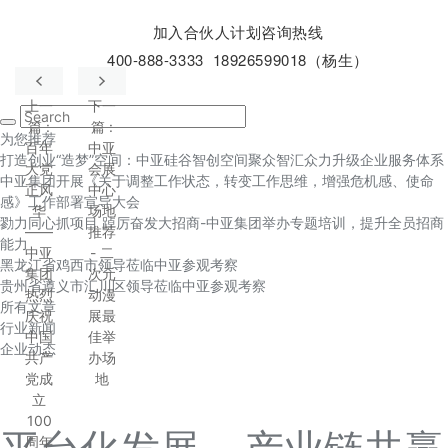
加入合伙人计划咨询热线
400-888-3333 18926599018（杨生）
上一
下一
篇
:
篇
:
为您推荐
百年
中亚
打造创业“造梦”空间：中亚硅谷智创空间聚众智汇众力升级企业服务体系
大党
会展
中亚集团开展《关于调整工作状态，转变工作思维，增强危机感、使命
正风
中心
感》工作部署宣导大会
华
场地
勠力同心抓项目 踔厉奋发大招商-中亚集团举办专题培训，提升全员招商
——
推荐
能力
中亚
- 二
黑龙江省鸡西市领导莅临中亚参观考察
集团
次元
贵州省遵义市汇川区领导莅临中亚参观考察
热烈
动漫
所有文章
庆祝
展最
行业新闻
中国
佳举
企业动态
共产
办场
党成
地
立
100
周年