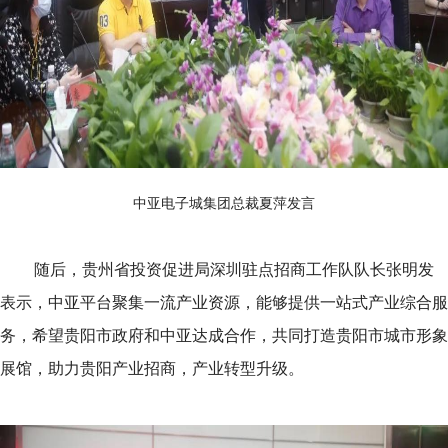
中亚电子城集团总裁夏萍发言
随后，贵州省投资促进局深圳驻点招商工作队队长张明发
表示，中亚平台聚集一流产业资源，能够提供一站式产业综合服
务，希望贵阳市政府和中亚达成合作，共同打造贵阳市城市形象
展馆，助力贵阳产业招商，产业转型升级。