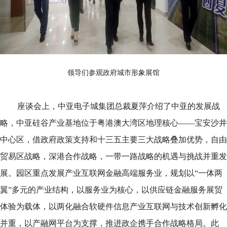
领导们参观政府城市形象展馆
座谈会上，中亚电子城集团总裁夏萍介绍了中亚的发展战
略，中亚硅谷产业基地位于粤港澳大湾区地理核心——宝安沙井
中心区，借政府政策支持和十三五主要三大战略叠加优势，自由
贸易区战略，深港合作战略，一带一路战略的机遇与挑战并重发
展。园区重点发展产业互联网金融高端服务业，规划以“一体两
翼”多元的产业结构，以服务业为核心，以供应链金融服务展贸
体验为载体，以两化融合软硬件信息产业互联网与技术创新孵化
并重，以产融网平台为支撑，推进政企携手合作战略格局。此