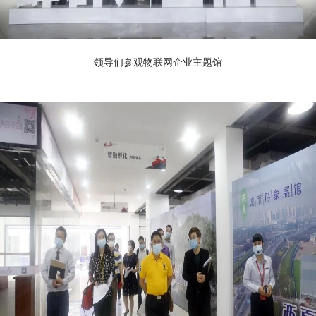
领导们参观物联网企业主题馆