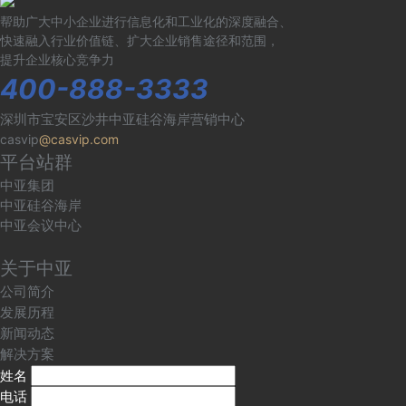
帮助广大中小企业进行信息化和工业化的深度融合、
快速融入行业价值链、扩大企业销售途径和范围，
提升企业核心竞争力
400-888-3333
深圳市宝安区沙井中亚硅谷海岸营销中心
casvip
@casvip.com
平台站群
中亚集团
中亚硅谷海岸
中亚会议中心
关于中亚
公司简介
发展历程
新闻动态
解决方案
姓名
电话