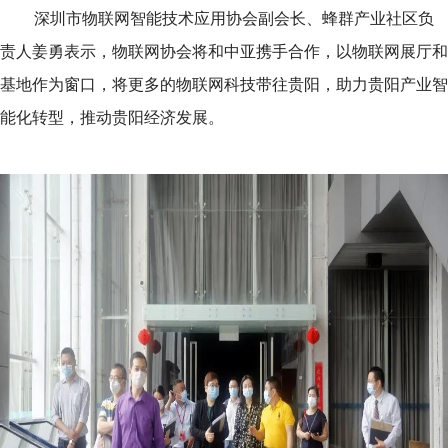
深圳市物联网智能技术应用协会副会长、蜂群产业社区负
责人姜勇表示，物联网协会将和中亚携手合作，以物联网展厅和
基地作为窗口，将更多的物联网科技带往贵阳，助力贵阳产业智
能化转型，推动贵阳经济发展。