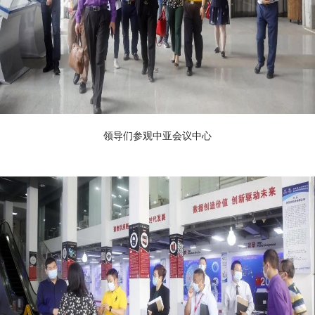
领导们参观中亚会议中心