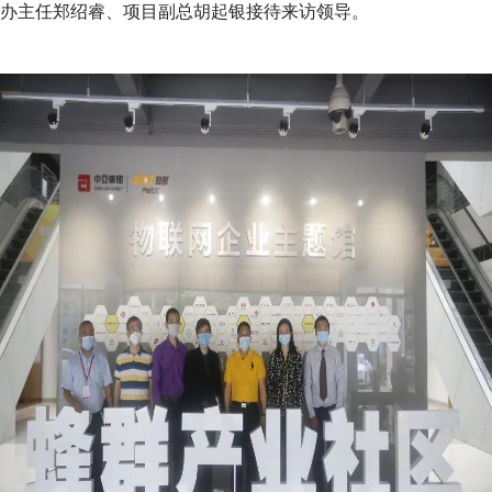
办主任郑绍睿、项目副总胡起银接待来访领导。