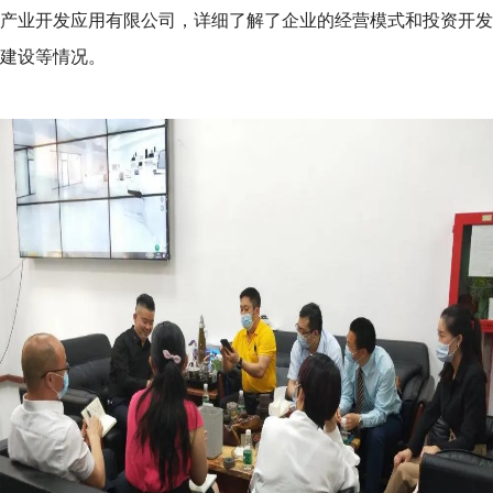
产业开发应用有限公司，详细了解了企业的经营模式和投资开发
建设等情况。