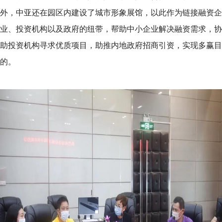
外，中亚还在园区内建设了城市形象展馆，以此作为链接融资企
业、投资机构以及政府的纽带，帮助中小企业解决融资需求，协
助投资机构寻求优质项目，助推内地政府招商引资，实现多赢目
的。