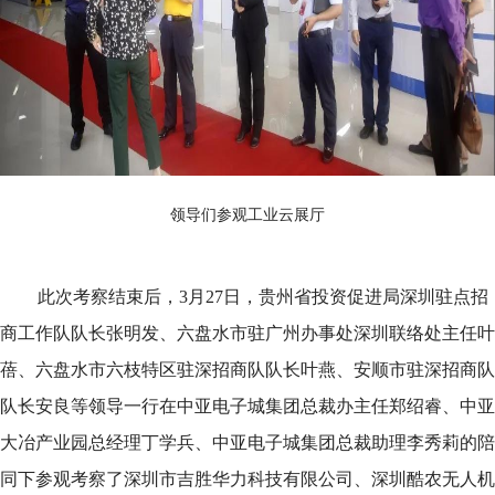
领导们参观工业云展厅
此次考察结束后，3月27日，贵州省投资促进局深圳驻点招
商工作队队长张明发、六盘水市驻广州办事处深圳联络处主任叶
蓓、六盘水市六枝特区驻深招商队队长叶燕、安顺市驻深招商队
队长安良等领导一行在中亚电子城集团总裁办主任郑绍睿、中亚
大冶产业园总经理丁学兵、中亚电子城集团总裁助理李秀莉的陪
同下参观考察了深圳市吉胜华力科技有限公司、深圳酷农无人机