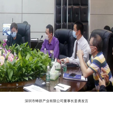
深圳市蜂群产业有限公司董事长姜勇发言