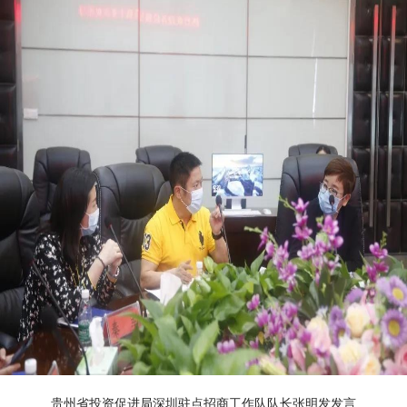
贵州省投资促进局深圳驻点招商工作队队长张明发发言