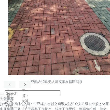
中亚酷农消杀无人坦克车在辖区消杀
上一
下一
篇
:
篇
:
为您推荐
多家
女神
打造创业“造梦”空间：中亚硅谷智创空间聚众智汇众力升级企业服务体系
物联
节丨
中亚集团开展《关于调整工作状态，转变工作思维，增强危机感、使命