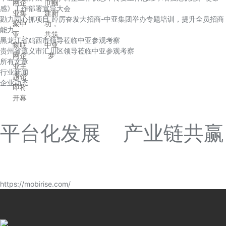
网企
巾帼
感》工作部署宣导大会
业集
建新
勠力同心抓项目 踔厉奋发大招商-中亚集团举办专题培训，提升全员招商
聚中
功，
能力
亚，
共筑
黑龙江省鸡西市领导莅临中亚参观考察
物联
中亚
贵州省遵义市汇川区领导莅临中亚参观考察
网企
梦
所有文章
业主
行业新闻
题馆
企业动态
即将
开幕
平台化发展 产业链共赢
https://mobirise.com/