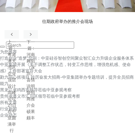
往期政府举办的推介会现场
上一
下一
篇
:
篇
:
为您推荐
粤港
河南
打造创业“造梦”空间：中亚硅谷智创空间聚众智汇众力升级企业服务体系
澳大
舞阳
中亚集团开展《关于调整工作状态，转变工作思维，增强危机感、使命
湾区
（深
感》工作部署宣导大会
企业
圳）
勠力同心抓项目 踔厉奋发大招商-中亚集团举办专题培训，提升全员招商
顶层
县情
能力
设计
说明
黑龙江省鸡西市领导莅临中亚参观考察
高峰
暨招
贵州省遵义市汇川区领导莅临中亚参观考察
论坛
商推
所有文章
21日
介会
行业新闻
在中
硕果
企业动态
亚圆
颇丰
满举
行