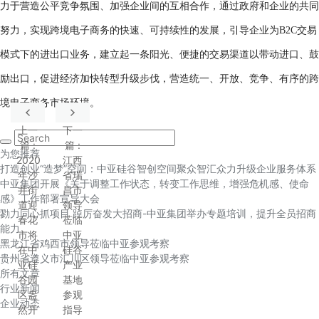
力于营造公平竞争氛围、加强企业间的互相合作，通过政府和企业的共同
努力，实现跨境电子商务的快速、可持续性的发展，引导企业为B2C交易
模式下的进出口业务，建立起一条阳光、便捷的交易渠道以带动进口、鼓
励出口，促进经济加快转型升级步伐，营造统一、开放、竞争、有序的跨
境电子商务市场环境。
上一
下一
篇
:
篇
:
为您推荐
2020
江西
打造创业“造梦”空间：中亚硅谷智创空间聚众智汇众力升级企业服务体系
年沙
省瑞
中亚集团开展《关于调整工作状态，转变工作思维，增强危机感、使命
井街
昌市
感》工作部署宣导大会
道迎
领导
勠力同心抓项目 踔厉奋发大招商-中亚集团举办专题培训，提升全员招商
春花
莅临
能力
市将
中亚
黑龙江省鸡西市领导莅临中亚参观考察
在中
硅谷
贵州省遵义市汇川区领导莅临中亚参观考察
亚硅
产业
所有文章
谷园
基地
行业新闻
区盎
参观
企业动态
然开
指导