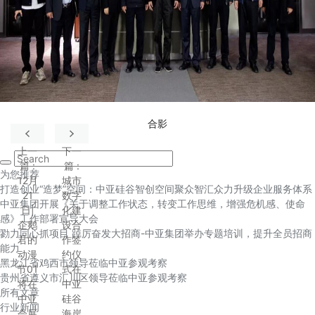
合影
上一
下一
篇
:
篇
:
为您推荐
12月
城市
打造创业“造梦”空间：中亚硅谷智创空间聚众智汇众力升级企业服务体系
21
数字
中亚集团开展《关于调整工作状态，转变工作思维，增强危机感、使命
日|
化建
感》工作部署宣导大会
企鹅
设合
勠力同心抓项目 踔厉奋发大招商-中亚集团举办专题培训，提升全员招商
君的
作签
能力
动漫
约仪
黑龙江省鸡西市领导莅临中亚参观考察
节01
式在
贵州省遵义市汇川区领导莅临中亚参观考察
将在
中亚
所有文章
中亚
硅谷
行业新闻
会展
海岸