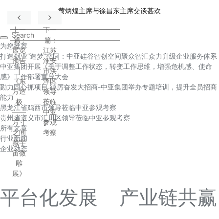
黄炳煌主席与徐昌东主席交谈甚欢
上一
下一
篇
:
篇
:
为您推荐
展览
江苏
打造创业“造梦”空间：中亚硅谷智创空间聚众智汇众力升级企业服务体系
预告
淮安
中亚集团开展《关于调整工作状态，转变工作思维，增强危机感、使命
|
市洪
感》工作部署宣导大会
《东
泽区
勠力同心抓项目 踔厉奋发大招商-中亚集团举办专题培训，提升全员招商
方造
领导
能力
极
莅临
黑龙江省鸡西市领导莅临中亚参观考察
——
中亚
贵州省遵义市汇川区领导莅临中亚参观考察
方寸
参观
所有文章
之间
考察
行业新闻
藏宇
企业动态
宙微
雕
展》
平台化发展 产业链共赢