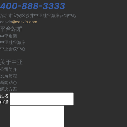
400-888-3333
深圳市宝安区沙井中亚硅谷海岸营销中心
casvip
@casvip.com
平台站群
中亚集团
中亚硅谷海岸
中亚会议中心
关于中亚
公司简介
发展历程
新闻动态
解决方案
姓名
电话