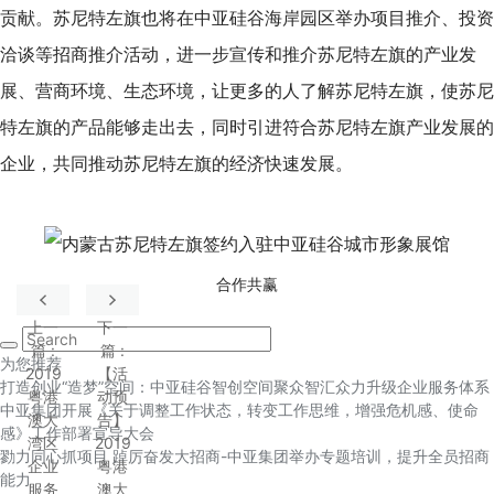
贡献。苏尼特左旗也将在中亚硅谷海岸园区举办项目推介、投资
洽谈等招商推介活动，进一步宣传和推介苏尼特左旗的产业发
展、营商环境、生态环境，让更多的人了解苏尼特左旗，使苏尼
特左旗的产品能够走出去，同时引进符合苏尼特左旗产业发展的
企业，共同推动苏尼特左旗的经济快速发展。
合作共赢
上一
下一
篇
:
篇
:
为您推荐
2019
【活
打造创业“造梦”空间：中亚硅谷智创空间聚众智汇众力升级企业服务体系
粤港
动预
中亚集团开展《关于调整工作状态，转变工作思维，增强危机感、使命
澳大
告】
感》工作部署宣导大会
湾区
2019
勠力同心抓项目 踔厉奋发大招商-中亚集团举办专题培训，提升全员招商
企业
粤港
能力
服务
澳大