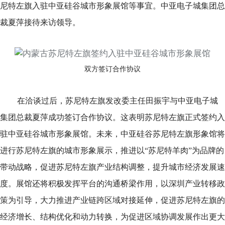
尼特左旗入驻中亚硅谷城市形象展馆等事宜。中亚电子城集团总
裁夏萍接待来访领导。
双方签订合作协议
在洽谈过后，苏尼特左旗发改委主任田振宇与中亚电子城
集团总裁夏萍成功签订合作协议。这表明苏尼特左旗正式签约入
驻中亚硅谷城市形象展馆。未来，中亚硅谷苏尼特左旗形象馆将
进行苏尼特左旗的城市形象展示，推进以“苏尼特羊肉”为品牌的
带动战略，促进苏尼特左旗产业结构调整，提升城市经济发展速
度。展馆还将积极发挥平台的沟通桥梁作用，以深圳产业转移政
策为引导，大力推进产业链跨区域对接延伸，促进苏尼特左旗的
经济增长、结构优化和动力转换，为促进区域协调发展作出更大