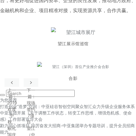
台，将更好地促进国内资本、企业的良性发展，推动地方政府、
金融机构和企业、项目精准对接，实现资源共享，合作共赢。
望江展示馆巡馆
合影
上一
下一
篇
:
篇
:
为您推荐
2019
现场
打造创业“造梦”空间：中亚硅谷智创空间聚众智汇众力升级企业服务体系
欢度
签约
中亚集团开展《关于调整工作状态，转变工作思维，增强危机感、使命
中
7项
感》工作部署宣导大会
秋、
目，
勠力同心抓项目 踔厉奋发大招商-中亚集团举办专题培训，提升全员招商
献礼
望江
能力
国庆
（中