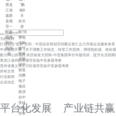
黑龙
“鹏
江省
城8
嘉荫
月
县领
欢乐
导一
游
行参
购”消
观考
费电
为您推荐
察中
子购
打造创业“造梦”空间：中亚硅谷智创空间聚众智汇众力升级企业服务体系
亚项
物节
中亚集团开展《关于调整工作状态，转变工作思维，增强危机感、使命感
目
闭幕
勠力同心抓项目 踔厉奋发大招商-中亚集团举办专题培训，提升全员招商
式暨
黑龙江省鸡西市领导莅临中亚参观考察
深圳
贵州省遵义市汇川区领导莅临中亚参观考察
智造
所有文章
消费
行业新闻
电子
企业动态
项目
路演
在中
亚硅
平台化发展 产业链共赢
谷海
岸举