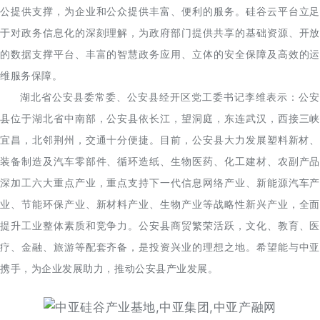
公提供支撑，为企业和公众提供丰富、便利的服务。硅谷云平台立足
于对政务信息化的深刻理解，为政府部门提供共享的基础资源、开放
的数据支撑平台、丰富的智慧政务应用、立体的安全保障及高效的运
维服务保障。
湖北省公安县委常委、公安县经开区党工委书记李维表示：公安
县位于湖北省中南部，公安县依长江，望洞庭，东连武汉，西接三峡
宜昌，北邻荆州，交通十分便捷。目前，公安县
大力发展塑料新材、
装备制造及汽车零部件、循环造纸、生物医药、化工建材、农副产品
深加工六大重点产业，重点支持下一代信息网络产业、新能源汽车产
业、节能环保产业、新材料产业、生物产业等战略性新兴产业，全面
提升工业整体素质和竞争力
。
公安县商贸繁荣活跃，文化、教育、
疗、金融、旅游等配套齐备，是投资兴业的理想之地。希望能与中亚
携手，为企业发展助力，推动公安县产业发展。