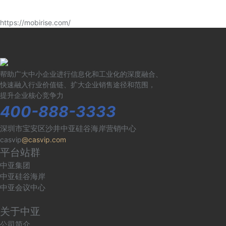
https://mobirise.com/
帮助广大中小企业进行信息化和工业化的深度融合、
快速融入行业价值链、扩大企业销售途径和范围，
提升企业核心竞争力
400-888-3333
深圳市宝安区沙井中亚硅谷海岸营销中心
casvip
@casvip.com
平台站群
中亚集团
中亚硅谷海岸
中亚会议中心
关于中亚
公司简介