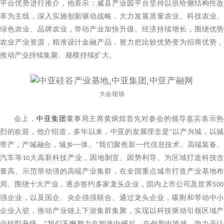
平台优势进行推介，他表示：威县产业园平台坚持以供给侧结构性改
革为主线，深入实施创新驱动战略，大力发展质量农业、科技农业、
绿色农业、品牌农业，带动产业加快升级、经济持续增长，围绕优势
农业产业资源，精准设计金融产品，努力把比较优势变为招商优势，
推动产业持续集聚、规模持续扩大。
大会现场
会上，
中亚集团
董事局主席黄炳煌首先对参会的领导嘉宾表示热
烈的欢迎，他介绍道，多年以来，中亚的发展理念是
“以产兴城，以
带产，产城融合，城乡一体。”我们聚焦新一代信息技术、高端装备、
汽车等
大高新科技产业，因地制宜、因势利导、为区域打造科技含
10
量高、示范带动强的高端产业集群，在全国重点城市打造产业基地布
局。围绕十大产业，逐步签约多家龙头企业，国内上市公司及世界
500
强企业，以及国企、央企强强联合。通过龙头企业，吸附和带动中小
企业入驻，推动产业链上下游集群集聚，实现以科技驱动引领区域产
业转型升级。“我们不懈努力在智造中崛起、在创新中跨越，致力于让