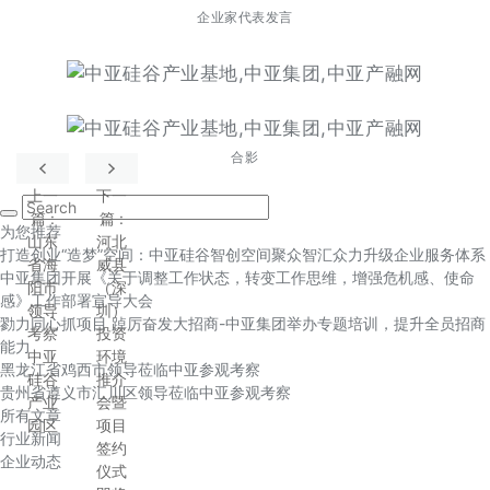
企业家代表发言
合影
上一
下一
篇
:
篇
:
为您推荐
山东
河北
打造创业“造梦”空间：中亚硅谷智创空间聚众智汇众力升级企业服务体系
省海
威县
中亚集团开展《关于调整工作状态，转变工作思维，增强危机感、使命
阳市
（深
感》工作部署宣导大会
领导
圳）
勠力同心抓项目 踔厉奋发大招商-中亚集团举办专题培训，提升全员招商
考察
投资
能力
中亚
环境
黑龙江省鸡西市领导莅临中亚参观考察
硅谷
推介
贵州省遵义市汇川区领导莅临中亚参观考察
产业
会暨
所有文章
园区
项目
行业新闻
签约
企业动态
仪式