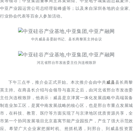
英等领导；中亚集团董事局主席黄炳煌、中亚电子城集团总裁夏萍、
中亚产业园运营公司总经理翁峰盛等；以及来自深圳各地的企业家、
行业协会代表等百余人参加活动。
中共威县县委副书记、县长商黎英主持会议
河北省邢台市发改委主任兴连根致辞
下午三点半，推介会正式开始。本次推介会由中共
威县
县长商黎
英主持。在商县长介绍与会领导与嘉宾之后，由河北省邢台市发改委
主任兴连根致辞，他表示：威县是京津冀一体化发展战略中高端装备
制造业加工区，是冀中南发展战略的核心区，也是邢台市重点发展城
市，在科技、教育、医疗等方面实现了与京津地区优质资源共享，全
市第一个协同发展项目北京嘉寓节能产业园投产，产生了强大示范效
应。希望广大企业家把握时机、抢抓机遇，到邢台、到威县投资置