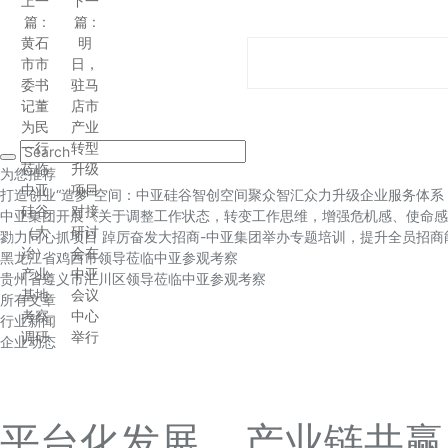
上一
下一
篇
:
篇
:
黄石
明
市市
日，
委书
驻马
记董
店市
为民
产业
一行
转型
莅临
升级
为您推荐
中亚
项目
打造创业“造梦”空间：中亚硅谷智创空间聚众智汇众力升级企业服务体系
硅谷
对接
中亚集团开展《关于调整工作状态，转变工作思维，增强危机感、使命感
（大
研讨
勠力同心抓项目 踔厉奋发大招商-中亚集团举办专题培训，提升全员招商
冶）
会在
黑龙江省鸡西市领导莅临中亚参观考察
产业
中亚
贵州省遵义市汇川区领导莅临中亚参观考察
基地
会议
所有文章
考察
中心
行业新闻
调研
举行
企业动态
平台化发展 产业链共赢