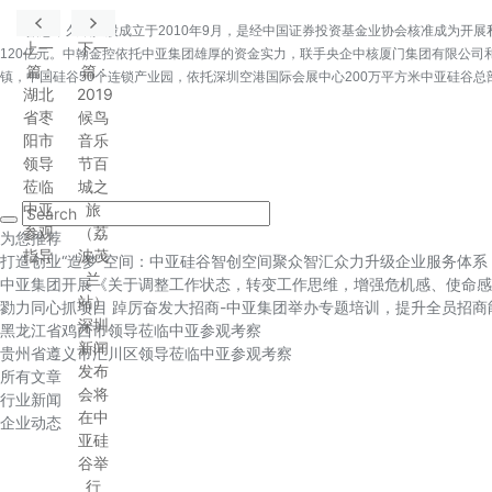
据悉，久银控股成立于2010年9月，是经中国证券投资基金业协会核准成为开
上一
下一
120亿元。中翰金控依托中亚集团雄厚的资金实力，联手央企中核厦门集团有限公
篇
:
篇
:
镇，中国硅谷50个连锁产业园，依托深圳空港国际会展中心200万平方米中亚硅谷总部
湖北
2019
省枣
候鸟
阳市
音乐
领导
节百
莅临
城之
中亚
旅
参观
（荔
为您推荐
指导
波茂
打造创业“造梦”空间：中亚硅谷智创空间聚众智汇众力升级企业服务体系
兰
中亚集团开展《关于调整工作状态，转变工作思维，增强危机感、使命感
站）
勠力同心抓项目 踔厉奋发大招商-中亚集团举办专题培训，提升全员招商
深圳
黑龙江省鸡西市领导莅临中亚参观考察
新闻
贵州省遵义市汇川区领导莅临中亚参观考察
发布
所有文章
会将
行业新闻
在中
企业动态
亚硅
谷举
行